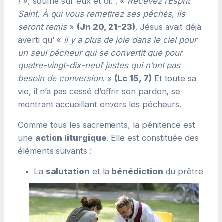
!
», souffle sur eux et dit : «
Recevez l’Esprit
Saint. À qui vous remettrez ses péchés, ils
seront remis
»
(Jn 20, 21-23)
. Jésus avait déjà
averti qu’ «
il y a plus de joie dans le ciel pour
un seul pécheur qui se convertit que pour
quatre-vingt-dix-neuf justes qui n’ont pas
besoin de conversion
. »
(Lc 15, 7)
Et toute sa
vie, il n’a pas cessé d’offrir son pardon, se
montrant accueillant envers les pécheurs.
Comme tous les sacrements, la pénitence est
une
action liturgique
. Elle est constituée des
éléments suivants :
La
salutation
et la
bénédiction
du prêtre